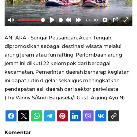
00:00
Mute
Play
Rewind
Forward
Settings
PIP
Ente
10s
10s
full
ANTARA - Sungai Peusangan, Aceh Tengah,
dipromosikan sebagai destinasi wisata melalui
arung jeram atau fun rafting. Perlombaan arung
jeram ini diikuti 22 kelompok dari berbagai
kecamatan. Pemerintah daerah berharap kegiatan
ini dapat rutin digelar sekaligus meningkatkan
pendapatan asli daerah dari sektor pariwisata.
(Try Vanny S/Andi Bagasela/I Gusti Agung Ayu N)
Komentar