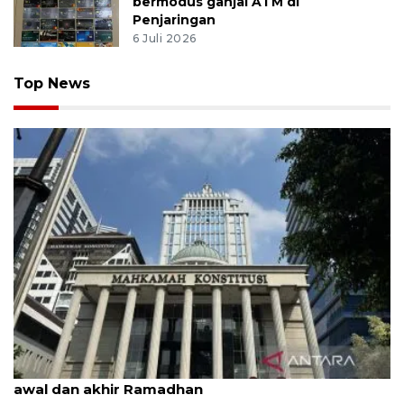
bermodus ganjal ATM di
Penjaringan
6 Juli 2026
Top News
MK uji materi UU Peradilan Agama perihal isbat
awal dan akhir Ramadhan