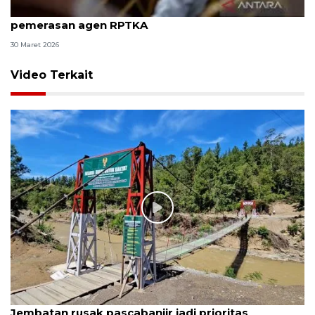
8 ASN Kemenaker hadapi sidang tuntutan kasus
pemerasan agen RPTKA
30 Maret 2026
Video Terkait
Jembatan rusak pascabanjir jadi prioritas