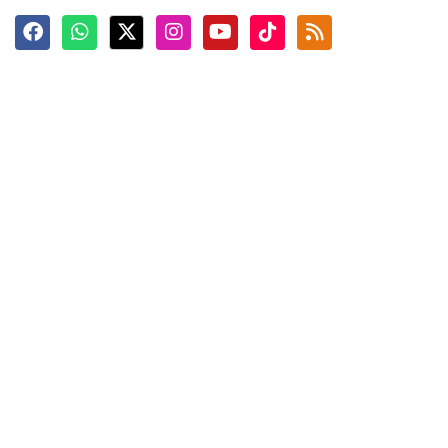
Terkini
Berita
Top News
Ngabuburit
Terpopuler
Hidangan
Foto
Info Mudik
Video
Tokoh
Infografik
Tausiyah
English
Jadwal Imsak
Karkhas
ANTARA News English
Anti Hoaks
Masuk