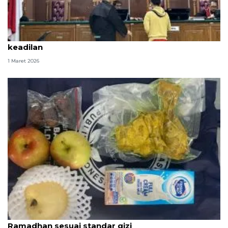
Tangis Fandi Ramadhan, ABK sabu 2 ton minta
keadilan
1 Maret 2026
SPPG Polda Kepri pastikan menu MBG selama
Ramadhan sesuai standar gizi