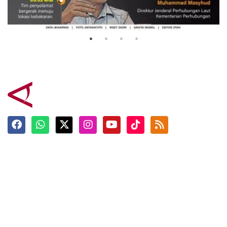
Mutiara Sentosa 2
3 Agustus 2026
Terkini
Berita
Top News
Ngabuburit
Terpopuler
Hidangan
Foto
Info Mudik