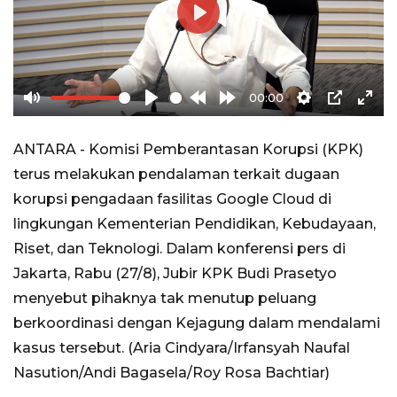
Play
00:00
Mute
Play
Rewind
Forward
Settings
PIP
Ente
10s
10s
full
ANTARA - Komisi Pemberantasan Korupsi (KPK)
terus melakukan pendalaman terkait dugaan
korupsi pengadaan fasilitas Google Cloud di
lingkungan Kementerian Pendidikan, Kebudayaan,
Riset, dan Teknologi. Dalam konferensi pers di
Jakarta, Rabu (27/8), Jubir KPK Budi Prasetyo
menyebut pihaknya tak menutup peluang
berkoordinasi dengan Kejagung dalam mendalami
kasus tersebut. (Aria Cindyara/Irfansyah Naufal
Nasution/Andi Bagasela/Roy Rosa Bachtiar)