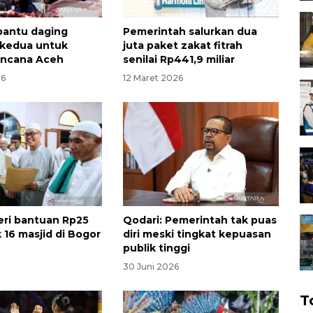
bantu daging
Pemerintah salurkan dua
kedua untuk
juta paket zakat fitrah
encana Aceh
senilai Rp441,9 miliar
26
12 Maret 2026
ri bantuan Rp25
Qodari: Pemerintah tak puas
 16 masjid di Bogor
diri meski tingkat kepuasan
publik tinggi
30 Juni 2026
T