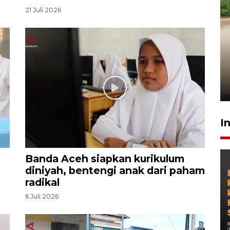
21 Juli 2026
Gabung Persebaya, striker
timnas Ramadhan Sananta
kembali asah naluri
9 Juli 2026
I
Banda Aceh siapkan kurikulum
diniyah, bentengi anak dari paham
radikal
6 Juli 2026