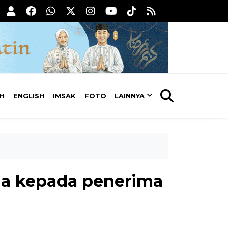
AH
ENGLISH
IMSAK
FOTO
LAINNYA
da kepada penerima