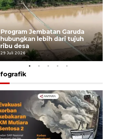
Program Jembatan Garuda
Pemerint
hubungkan lebih dari tujuh
pembangu
ribu desa
dukung k
29 Juli 2026
29 Juli 2026
nfografik