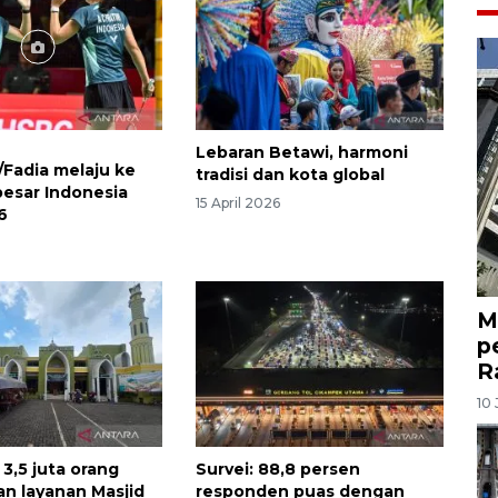
Lebaran Betawi, harmoni
/Fadia melaju ke
tradisi dan kota global
besar Indonesia
15 April 2026
6
M
p
R
10 
3,5 juta orang
Survei: 88,8 persen
n layanan Masjid
responden puas dengan