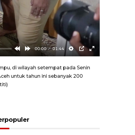
00:00
01:44
Rewind
Forward
Settings
PIP
Enter
10s
10s
fullscreen
mpu, di wilayah setempat pada Senin
Aceh untuk tahun ini sebanyak 200
iti)
erpopuler