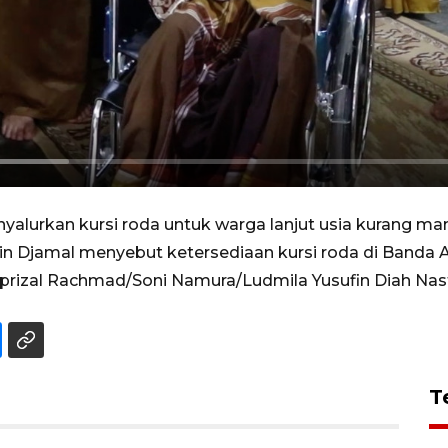
lurkan kursi roda untuk warga lanjut usia kurang ma
udin Djamal menyebut ketersediaan kursi roda di Banda 
Aprizal Rachmad/Soni Namura/Ludmila Yusufin Diah Nast
T