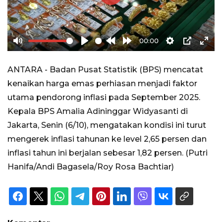
Play
00:00
Mute
Play
Rewind
Forward
Settings
PIP
Ente
10s
10s
full
ANTARA - Badan Pusat Statistik (BPS) mencatat
kenaikan harga emas perhiasan menjadi faktor
utama pendorong inflasi pada September 2025.
Kepala BPS Amalia Adininggar Widyasanti di
Jakarta, Senin (6/10), mengatakan kondisi ini turut
mengerek inflasi tahunan ke level 2,65 persen dan
inflasi tahun ini berjalan sebesar 1,82 persen. (Putri
Hanifa/Andi Bagasela/Roy Rosa Bachtiar)