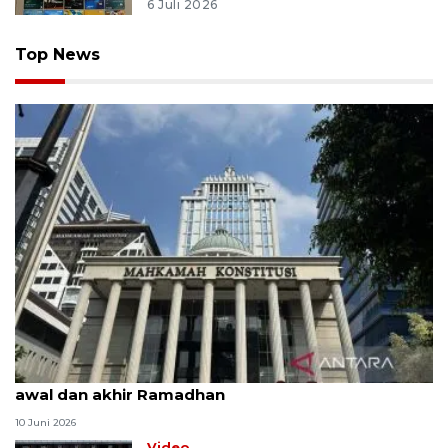
6 Juli 2026
Top News
MK uji materi UU Peradilan Agama perihal isbat
awal dan akhir Ramadhan
10 Juni 2026
Video