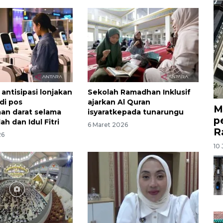
antisipasi lonjakan
Sekolah Ramadhan Inklusif
 di pos
ajarkan Al Quran
M
an darat selama
isyaratkepada tunarungu
p
ah dan Idul Fitri
6 Maret 2026
R
26
10 