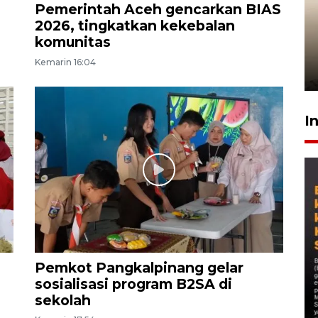
Pemerintah Aceh gencarkan BIAS
Gabung Persebaya, striker
2026, tingkatkan kekebalan
timnas Ramadhan Sananta
komunitas
kembali asah naluri
Kemarin 16:04
9 Juli 2026
I
Pemkot Pangkalpinang gelar
sosialisasi program B2SA di
sekolah