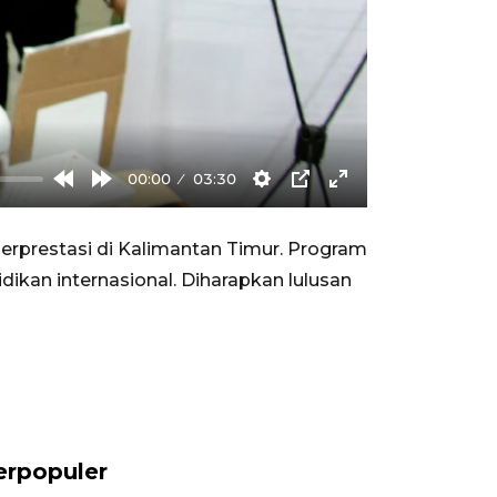
00:00
03:30
Rewind
Forward
Settings
PIP
Enter
10s
10s
fullscreen
rprestasi di Kalimantan Timur. Program
ikan internasional. Diharapkan lulusan
erpopuler