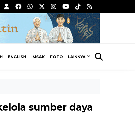
AH
ENGLISH
IMSAK
FOTO
LAINNYA
kelola sumber daya