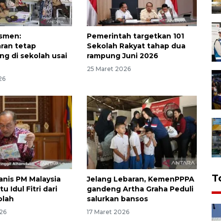
smen:
Pemerintah targetkan 101
ran tetap
Sekolah Rakyat tahap dua
ng di sekolah usai
rampung Juni 2026
25 Maret 2026
26
T
nis PM Malaysia
Jelang Lebaran, KemenPPPA
u Idul Fitri dari
gandeng Artha Graha Peduli
olah
salurkan bansos
26
17 Maret 2026