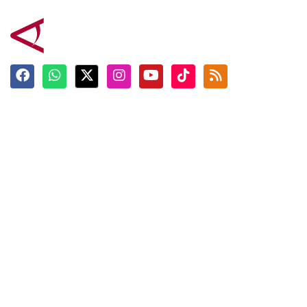
Terkini
Berita
Top News
Ngabuburit
Terpopuler
Hidangan
Foto
Info Mudik
Video
Tokoh
Infografik
Tausiyah
English
Jadwal Imsak