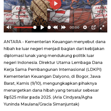
Play
00:00
Mute
Play
Rewind
Forward
Settings
PIP
Ente
10s
10s
full
ANTARA - Kementerian Keuangan menyebut dana
hibah ke luar negeri menjadi bagian dari kebijakan
diplomasi lunak yang mendukung politik luar
negeri Indonesia. Direktur Utama Lembaga Dana
Kerja Sama Pembangunan Internasional (LDKPI)
Kementerian Keuangan Dalyono, di Bogor, Jawa
Barat, Kamis (9/10), mengungkapkan pihaknya
menargetkan dana hibah yang tersalur sebesar
Rp525 miliar pada 2025. (Aria Cindyara/Agha
Yuninda Maulana/Gracia Simanjuntak)