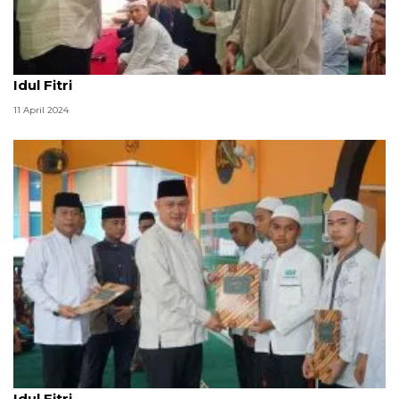
349 warga binaan Lapas Martapura terima remisi
Idul Fitri
11 April 2024
1.313 warga binaan di DIY peroleh remisi khusus
Idul Fitri