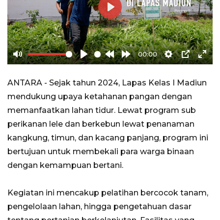
Play
00:00
Mute
Play
Rewind
Forward
Settings
PIP
Ente
10s
10s
full
ANTARA - Sejak tahun 2024, Lapas Kelas I Madiun
mendukung upaya ketahanan pangan dengan
memanfaatkan lahan tidur. Lewat program sub
perikanan lele dan berkebun lewat penanaman
kangkung, timun, dan kacang panjang, program ini
bertujuan untuk membekali para warga binaan
dengan kemampuan bertani.
Kegiatan ini mencakup pelatihan bercocok tanam,
pengelolaan lahan, hingga pengetahuan dasar