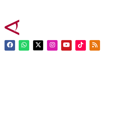
Terkini
Berita
Top News
Ngabuburit
Terpopuler
Hidangan
Foto
Info Mudik
Video
Tokoh
Infografik
Tausiyah
English