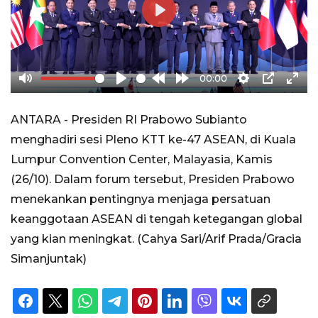
Play
00:00
Mute
Play
Rewind
Forward
Settings
PIP
Ente
10s
10s
full
ANTARA - Presiden RI Prabowo Subianto
menghadiri sesi Pleno KTT ke-47 ASEAN, di Kuala
Lumpur Convention Center, Malayasia, Kamis
(26/10). Dalam forum tersebut, Presiden Prabowo
menekankan pentingnya menjaga persatuan
keanggotaan ASEAN di tengah ketegangan global
yang kian meningkat. (Cahya Sari/Arif Prada/Gracia
Simanjuntak)