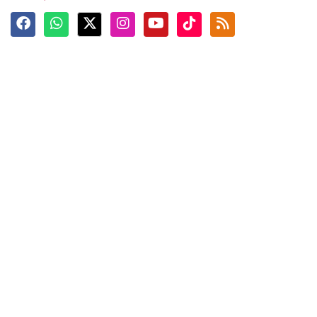
Terkini
Berita
Top News
Ngabuburit
Terpopuler
Hidangan
Foto
Info Mudik
Video
Tokoh
Infografik
Tausiyah
English
Jadwal Imsak
Karkhas
ANTARA News English
Anti Hoaks
Masuk