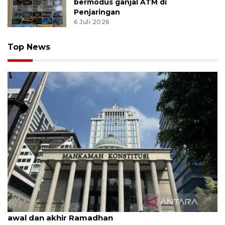
bermodus ganjal ATM di
Penjaringan
6 Juli 2026
Top News
MK uji materi UU Peradilan Agama perihal isbat
awal dan akhir Ramadhan