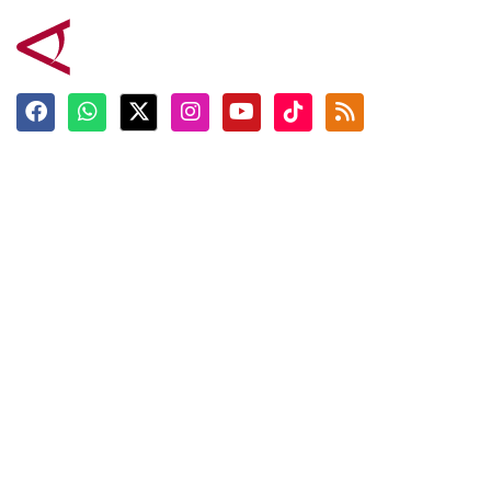
Terkini
Berita
Top News
Ngabuburit
Terpopuler
Hidangan
Foto
Info Mudik
Video
Tokoh
Infografik
Tausiyah
English
Jadwal Imsak