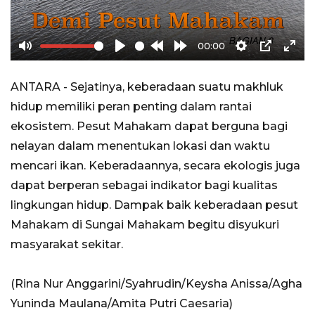
00:00
Mute
Play
Rewind
Forward
Settings
PIP
Ente
10s
10s
full
ANTARA - Sejatinya, keberadaan suatu makhluk
hidup memiliki peran penting dalam rantai
ekosistem. Pesut Mahakam dapat berguna bagi
nelayan dalam menentukan lokasi dan waktu
mencari ikan. Keberadaannya, secara ekologis juga
dapat berperan sebagai indikator bagi kualitas
lingkungan hidup. Dampak baik keberadaan pesut
Mahakam di Sungai Mahakam begitu disyukuri
masyarakat sekitar.
(Rina Nur Anggarini/Syahrudin/Keysha Anissa/​​​​​​​Agha
Yuninda Maulana/Amita Putri Caesaria)