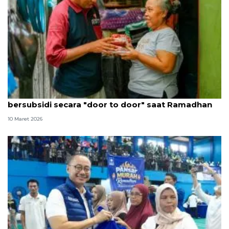
Artha Graha Peduli lanjutkan pasar murah
bersubsidi secara "door to door" saat Ramadhan
10 Maret 2026