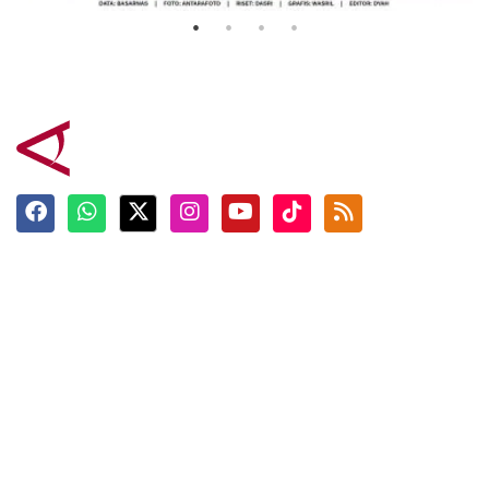
Terkini
Berita
Top News
Ngabuburit
Terpopuler
Hidangan
Foto
Info Mudik
Video
Tokoh
Infografik
Tausiyah