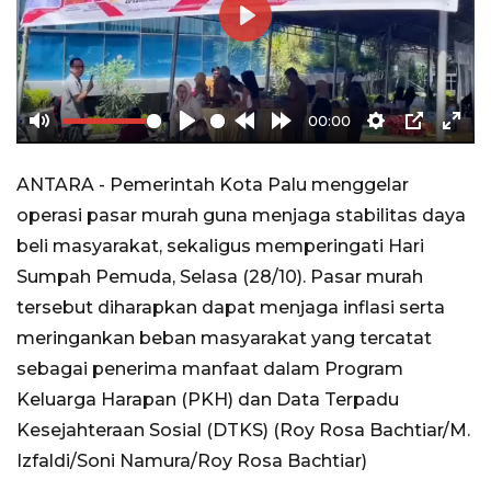
Play
00:00
Mute
Play
Rewind
Forward
Settings
PIP
Ente
10s
10s
full
ANTARA - Pemerintah Kota Palu menggelar
operasi pasar murah guna menjaga stabilitas daya
beli masyarakat, sekaligus memperingati Hari
Sumpah Pemuda, Selasa (28/10). Pasar murah
tersebut diharapkan dapat menjaga inflasi serta
meringankan beban masyarakat yang tercatat
sebagai penerima manfaat dalam Program
Keluarga Harapan (PKH) dan Data Terpadu
Kesejahteraan Sosial (DTKS) (Roy Rosa Bachtiar/M.
Izfaldi/Soni Namura/Roy Rosa Bachtiar)