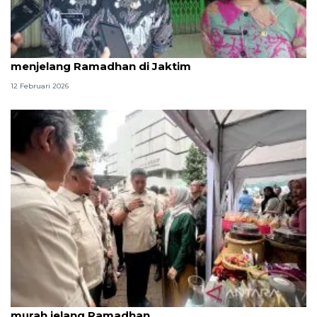
Bakal ada pasar murah di sejumlah lokasi
menjelang Ramadhan di Jaktim
12 Februari 2026
HKTI perkuat keterjangkauan pangan lewat pasar
murah jelang Ramadhan