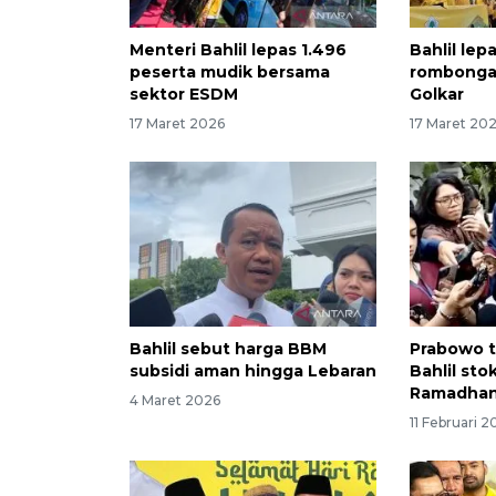
Menteri Bahlil lepas 1.496
Bahlil le
peserta mudik bersama
rombongan
sektor ESDM
Golkar
17 Maret 2026
17 Maret 20
Bahlil sebut harga BBM
Prabowo t
subsidi aman hingga Lebaran
Bahlil st
Ramadhan
4 Maret 2026
11 Februari 