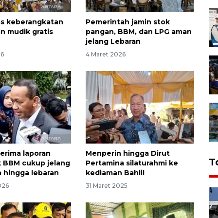
pas keberangkatan
Pemerintah jamin stok
 mudik gratis
pangan, BBM, dan LPG aman
jelang Lebaran
26
4 Maret 2026
erima laporan
Menperin hingga Dirut
T
ok BBM cukup jelang
Pertamina silaturahmi ke
 hingga lebaran
kediaman Bahlil
2026
31 Maret 2025