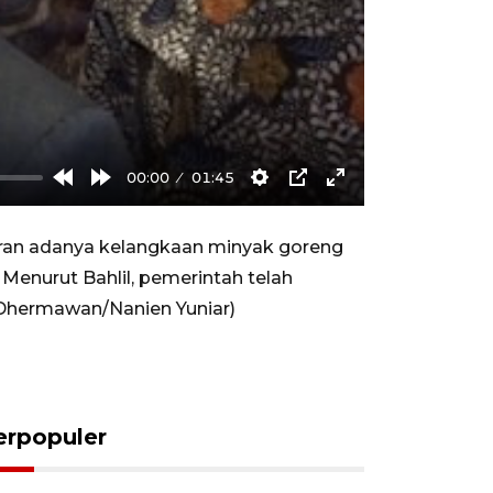
00:00
01:45
Rewind
Forward
Settings
PIP
Enter
10s
10s
fullscreen
iran adanya kelangkaan minyak goreng
Menurut Bahlil, pemerintah telah
 Dhermawan/Nanien Yuniar)
erpopuler