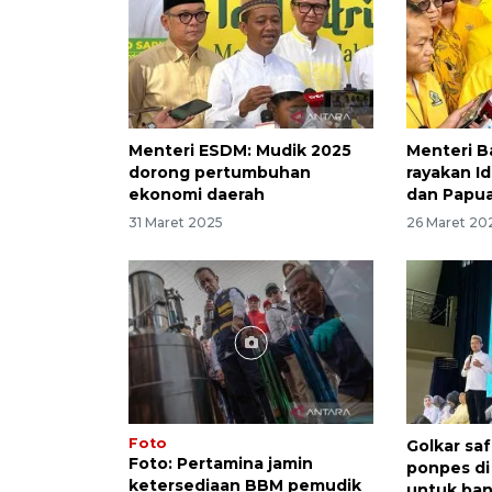
Menteri ESDM: Mudik 2025
Menteri Ba
dorong pertumbuhan
rayakan Idu
ekonomi daerah
dan Papu
31 Maret 2025
26 Maret 20
Foto
Golkar sa
Foto: Pertamina jamin
ponpes di
ketersediaan BBM pemudik
untuk ba