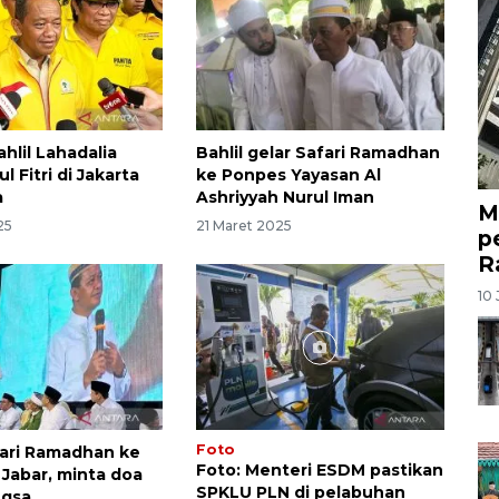
hlil Lahadalia
Bahlil gelar Safari Ramadhan
l Fitri di Jakarta
ke Ponpes Yayasan Al
a
Ashriyyah Nurul Iman
M
25
21 Maret 2025
p
R
10 
Foto
fari Ramadhan ke
Foto: Menteri ESDM pastikan
 Jabar, minta doa
SPKLU PLN di pelabuhan
ngsa