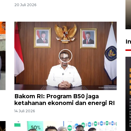
Gabung Persebaya, striker
20 Juli 2026
timnas Ramadhan Sananta
kembali asah naluri
9 Juli 2026
I
Bakom RI: Program B50 jaga
ketahanan ekonomi dan energi RI
14 Juli 2026