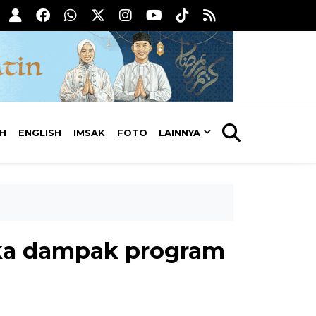
AH
ENGLISH
IMSAK
FOTO
LAINNYA
gka dampak program