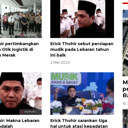
hir pertimbangkan
Erick Thohir sebut persiapan
titik logistik di
mudik pada Lebaran tahun
n Merak
ini baik
2 Mei 2022
M
p
R
10 
hir: Makna Lebaran
Erick Thohir sarankan tiga
adalah
hal untuk atasi kepadatan