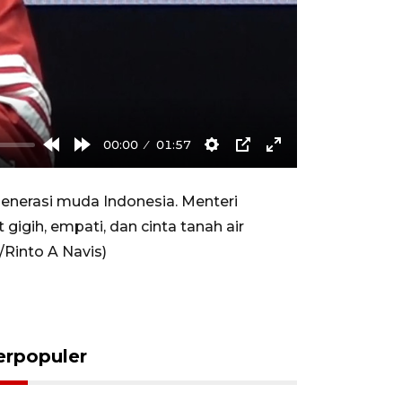
00:00
01:57
Rewind
Forward
Settings
PIP
Enter
10s
10s
fullscreen
erasi muda Indonesia. Menteri
igih, empati, dan cinta tanah air
Rinto A Navis)
erpopuler