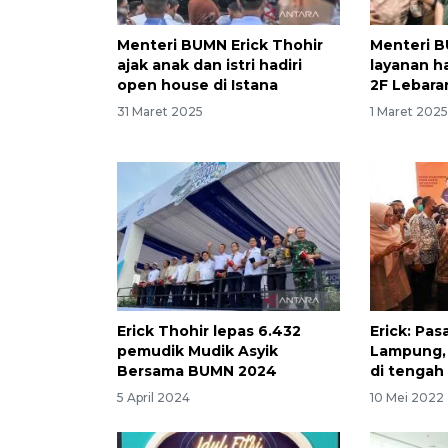
Menteri BUMN Erick Thohir
Menteri B
ajak anak dan istri hadiri
layanan h
open house di Istana
2F Lebaran
31 Maret 2025
1 Maret 202
Erick Thohir lepas 6.432
Erick: Pas
pemudik Mudik Asyik
Lampung, 
Bersama BUMN 2024
di tengah
5 April 2024
10 Mei 2022