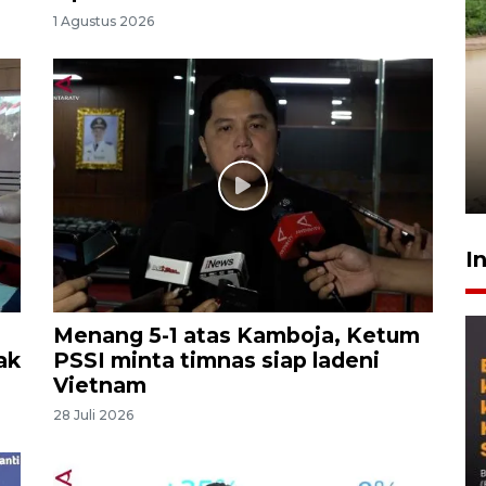
1 Agustus 2026
Gabung Persebaya, striker
timnas Ramadhan Sananta
kembali asah naluri
9 Juli 2026
I
Menang 5-1 atas Kamboja, Ketum
ak
PSSI minta timnas siap ladeni
Vietnam
28 Juli 2026