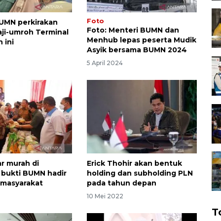
Foto
UMN perkirakan
Foto: Menteri BUMN dan
aji-umroh Terminal
Menhub lepas peserta Mudik
 ini
Asyik bersama BUMN 2024
5
5 April 2024
ar murah di
Erick Thohir akan bentuk
bukti BUMN hadir
holding dan subholding PLN
 masyarakat
pada tahun depan
10 Mei 2022
T