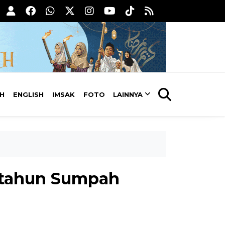
AH
ENGLISH
IMSAK
FOTO
LAINNYA
0 tahun Sumpah