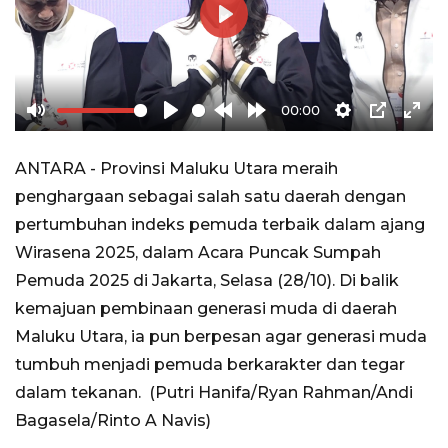
Play
00:00
Mute
Play
Rewind
Forward
Settings
PIP
Ente
10s
10s
full
ANTARA - Provinsi Maluku Utara meraih
penghargaan sebagai salah satu daerah dengan
pertumbuhan indeks pemuda terbaik dalam ajang
Wirasena 2025, dalam Acara Puncak Sumpah
Pemuda 2025 di Jakarta, Selasa (28/10). Di balik
kemajuan pembinaan generasi muda di daerah
Maluku Utara, ia pun berpesan agar generasi muda
tumbuh menjadi pemuda berkarakter dan tegar
dalam tekanan. (Putri Hanifa/Ryan Rahman/Andi
Bagasela/Rinto A Navis)