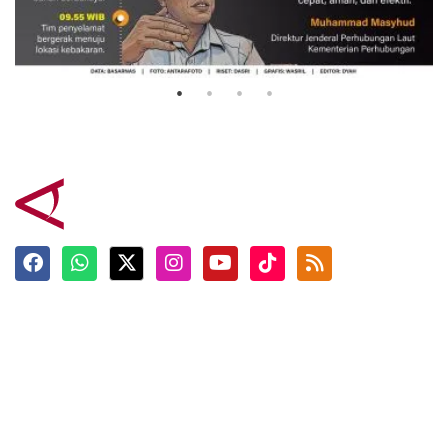
Evakuasi korban kebakaran KM
Mutiara Sentosa 2
3 Agustus 2026
Terkini
Berita
Top News
Ngabuburit
Terpopuler
Hidangan
Foto
Info Mudik