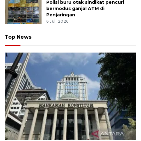
Polisi buru otak sindikat pencuri
bermodus ganjal ATM di
Penjaringan
6 Juli 2026
Top News
MK uji materi UU Peradilan Agama perihal isbat