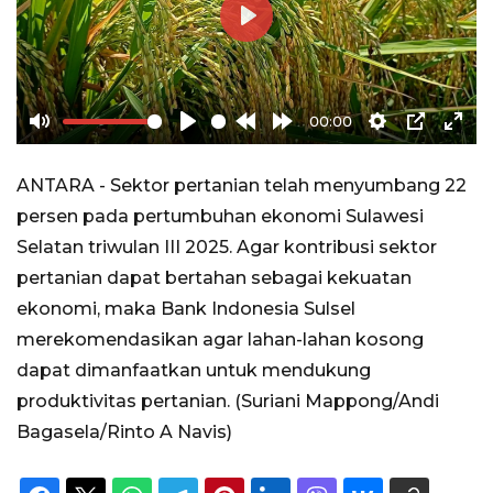
Play
00:00
Mute
Play
Rewind
Forward
Settings
PIP
Ente
10s
10s
full
ANTARA - Sektor pertanian telah menyumbang 22
persen pada pertumbuhan ekonomi Sulawesi
Selatan triwulan III 2025. Agar kontribusi sektor
pertanian dapat bertahan sebagai kekuatan
ekonomi, maka Bank Indonesia Sulsel
merekomendasikan agar lahan-lahan kosong
dapat dimanfaatkan untuk mendukung
produktivitas pertanian. (Suriani Mappong/Andi
Bagasela/Rinto A Navis)