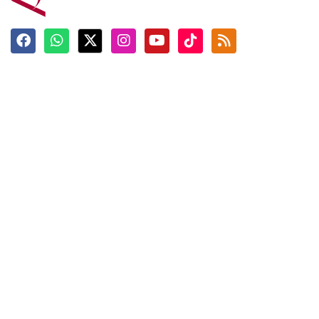
Terkini
Berita
Top News
Ngabuburit
Terpopuler
Hidangan
Foto
Info Mudik
Video
Tokoh
Infografik
Tausiyah
English
Jadwal Imsak
Karkhas
ANTARA News English