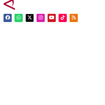
Terkini
Berita
Top News
Ngabuburit
Terpopuler
Hidangan
Foto
Info Mudik
Video
Tokoh
Infografik
Tausiyah
English
Jadwal Imsak
Karkhas
ANTARA News English