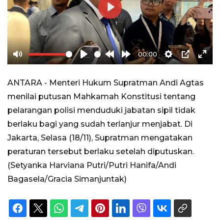
Play
00:00
Mute
Play
Rewind
Forward
Settings
PIP
Ente
10s
10s
full
ANTARA - Menteri Hukum Supratman Andi Agtas
menilai putusan Mahkamah Konstitusi tentang
pelarangan polisi menduduki jabatan sipil tidak
berlaku bagi yang sudah terlanjur menjabat. Di
Jakarta, Selasa (18/11), Supratman mengatakan
peraturan tersebut berlaku setelah diputuskan.
(Setyanka Harviana Putri/Putri Hanifa/Andi
Bagasela/Gracia Simanjuntak)