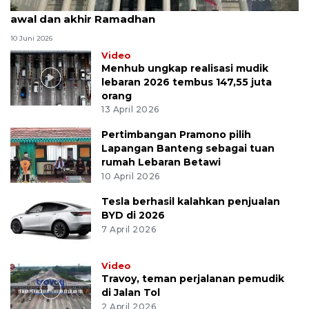
MK uji materi UU Peradilan Agama perihal isbat
awal dan akhir Ramadhan
10 Juni 2026
Video
Menhub ungkap realisasi mudik
lebaran 2026 tembus 147,55 juta
orang
13 April 2026
Pertimbangan Pramono pilih
Lapangan Banteng sebagai tuan
rumah Lebaran Betawi
10 April 2026
Tesla berhasil kalahkan penjualan
BYD di 2026
7 April 2026
Video
Travoy, teman perjalanan pemudik
di Jalan Tol
2 April 2026