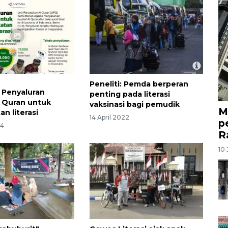
Peneliti: Pemda berperan
: Penyaluran
penting pada literasi
 Quran untuk
vaksinasi bagi pemudik
M
n literasi
14 April 2022
p
24
R
10 