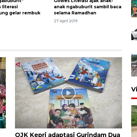
gabuburit"
Gowes Literasi ajak anak-
literasi
anak ngabuburit sambil baca
ung gelar rembuk
selama Ramadhan
27 April 2019
V
OJK Kepri adaptasi Gurindam Dua