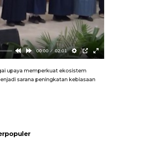
00:00
02:01
Rewind
Forward
Settings
PIP
Enter
10s
10s
fullscreen
bagai upaya memperkuat ekosistem
 menjadi sarana peningkatan kebiasaan
erpopuler