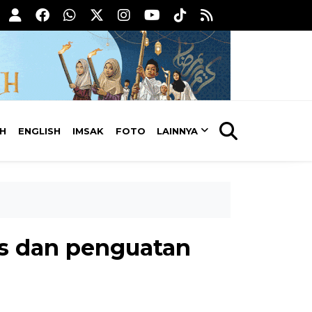
AH
ENGLISH
IMSAK
FOTO
LAINNYA
tas dan penguatan