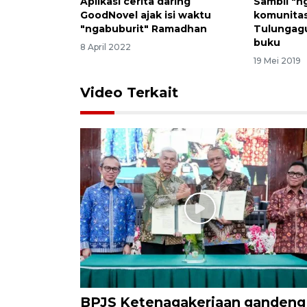
Aplikasi cerita daring
Sambil "n
GoodNovel ajak isi waktu
komunitas 
"ngabuburit" Ramadhan
Tulungag
buku
8 April 2022
19 Mei 2019
Video Terkait
BPJS Ketenagakerjaan gandeng