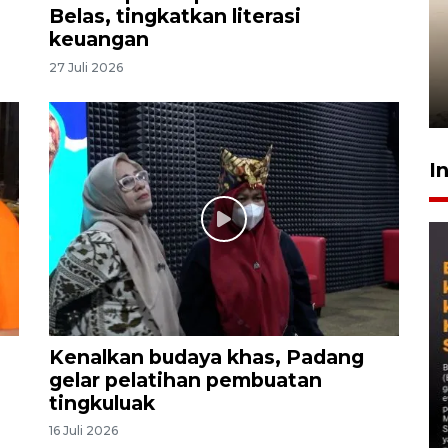
Belas, tingkatkan literasi
Gabung Persebaya, striker
keuangan
timnas Ramadhan Sananta
27 Juli 2026
kembali asah naluri
9 Juli 2026
I
Kenalkan budaya khas, Padang
gelar pelatihan pembuatan
tingkuluak
16 Juli 2026