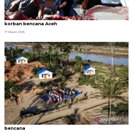
Presiden bantu daging meugang kedua untuk
korban bencana Aceh
17 Maret 2026
Kala pohon pinang jadi pengingat sujud penyintas
bencana