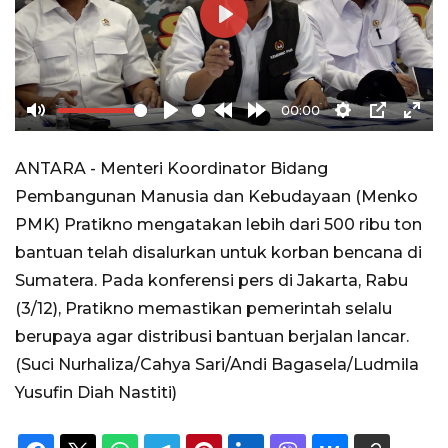
Play
00:00
Mute
Play
Rewind
Forward
Settings
PIP
Ente
10s
10s
full
ANTARA - ​Menteri Koordinator Bidang
Pembangunan Manusia dan Kebudayaan (Menko
PMK) Pratikno mengatakan lebih dari 500 ribu ton
bantuan telah disalurkan untuk korban bencana di
Sumatera. Pada konferensi pers di Jakarta, Rabu
(3/12), Pratikno memastikan pemerintah selalu
berupaya agar distribusi bantuan berjalan lancar.
(Suci Nurhaliza/Cahya Sari/Andi Bagasela/Ludmila
Yusufin Diah Nastiti)