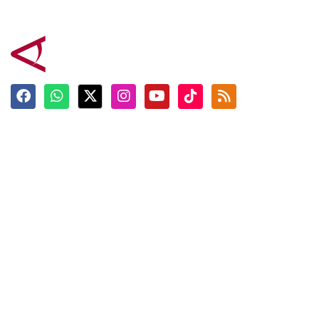
Terkini
Berita
Top News
Ngabuburit
Terpopuler
Hidangan
Foto
Info Mudik
Video
Tokoh
Infografik
Tausiyah
English
Jadwal Imsak