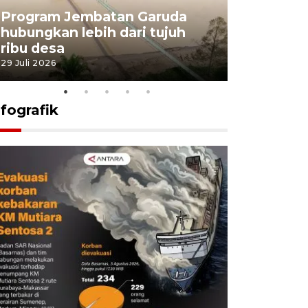
Program Jembatan Garuda
Pemerint
hubungkan lebih dari tujuh
pembangu
ribu desa
dukung k
29 Juli 2026
29 Juli 2026
nfografik