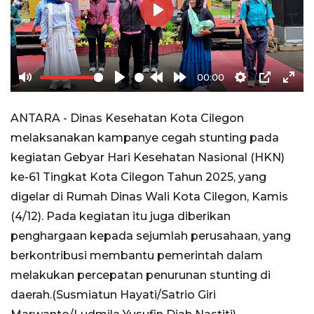
Play
00:00
Mute
Play
Rewind
Forward
Settings
PIP
Ente
10s
10s
full
ANTARA - Dinas Kesehatan Kota Cilegon
melaksanakan kampanye cegah stunting pada
kegiatan Gebyar Hari Kesehatan Nasional (HKN)
ke-61 Tingkat Kota Cilegon Tahun 2025, yang
digelar di Rumah Dinas Wali Kota Cilegon, Kamis
(4/12). Pada kegiatan itu juga diberikan
penghargaan kepada sejumlah perusahaan, yang
berkontribusi membantu pemerintah dalam
melakukan percepatan penurunan stunting di
daerah.(Susmiatun Hayati/Satrio Giri