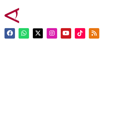
Terkini
Berita
Top News
Ngabuburit
Terpopuler
Hidangan
Foto
Info Mudik
Video
Tokoh
Infografik
Tausiyah
English
Jadwal Imsak