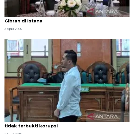
Seskab Teddy silaturahmi Idul Fitri ke Wapres
Gibran di Istana
3 April 2026
Hakim PN Medan vonis bebas Amsal Sitepu karena
tidak terbukti korupsi