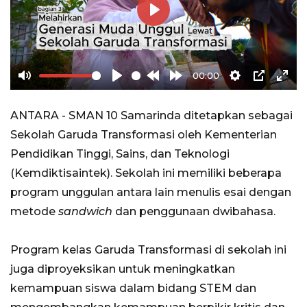
Play
00:00
Mute
Play
Rewind
Forward
Settings
PIP
Ente
10s
10s
full
ANTARA - SMAN 10 Samarinda ditetapkan sebagai
Sekolah Garuda Transformasi oleh Kementerian
Pendidikan Tinggi, Sains, dan Teknologi
(Kemdiktisaintek). Sekolah ini memiliki beberapa
program unggulan antara lain menulis esai dengan
metode
sandwich
dan penggunaan dwibahasa.
Program kelas Garuda Transformasi di sekolah ini
juga diproyeksikan untuk meningkatkan
kemampuan siswa dalam bidang STEM dan