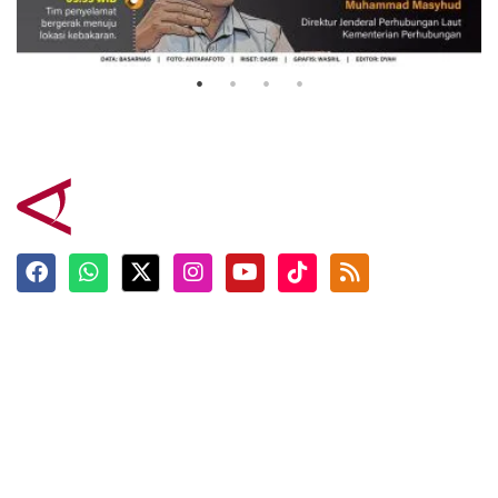
Mutiara Sentosa 2
3 Agustus 2026
Terkini
Berita
Top News
Ngabuburit
Terpopuler
Hidangan
Foto
Info Mudik