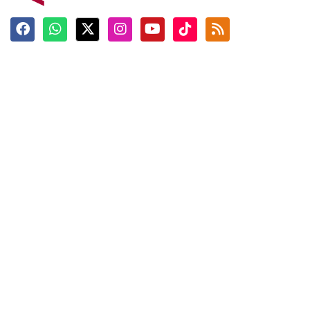
Terkini
Berita
Top News
Ngabuburit
Terpopuler
Hidangan
Foto
Info Mudik
Video
Tokoh
Infografik
Tausiyah
English
Jadwal Imsak
Karkhas
ANTARA News English
Anti Hoaks
Masuk