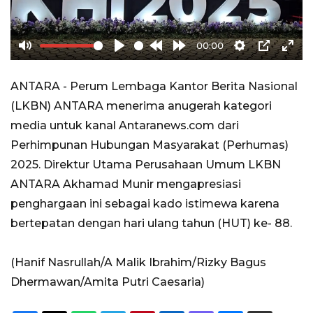
00:00
Mute
Play
Rewind
Forward
Settings
PIP
Ente
10s
10s
full
ANTARA - Perum Lembaga Kantor Berita Nasional
(LKBN) ANTARA menerima anugerah kategori
media untuk kanal Antaranews.com dari
Perhimpunan Hubungan Masyarakat (Perhumas)
2025. Direktur Utama Perusahaan Umum LKBN
ANTARA Akhamad Munir mengapresiasi
penghargaan ini sebagai kado istimewa karena
bertepatan dengan hari ulang tahun (HUT) ke- 88.
(Hanif Nasrullah/A Malik Ibrahim/Rizky Bagus
Dhermawan/Amita Putri Caesaria)