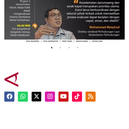
Evakuasi korban kebakaran KM
Mutiara Sentosa 2
3 Agustus 2026
Terkini
Berita
Top News
Ngabuburit