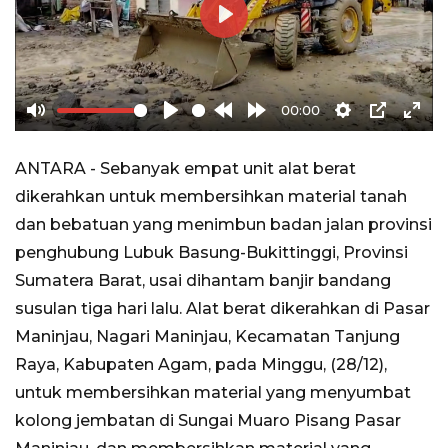
Play
00:00
Mute
Play
Rewind
Forward
Settings
PIP
Ente
10s
10s
full
ANTARA - Sebanyak empat unit alat berat
dikerahkan untuk membersihkan material tanah
dan bebatuan yang menimbun badan jalan provinsi
penghubung Lubuk Basung-Bukittinggi, Provinsi
Sumatera Barat, usai dihantam banjir bandang
susulan tiga hari lalu. Alat berat dikerahkan di Pasar
Maninjau, Nagari Maninjau, Kecamatan Tanjung
Raya, Kabupaten Agam, pada Minggu, (28/12),
untuk membersihkan material yang menyumbat
kolong jembatan di Sungai Muaro Pisang Pasar