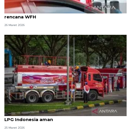
Pertamina Jatimbalinus siapkan mitigasi soal
rencana WFH
26 Maret 2026
Filipina darurat energi, KESDM: Pasokan BBM dan
LPG Indonesia aman
25 Maret 2026