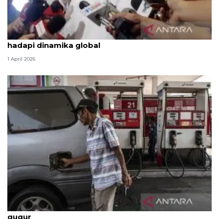
Komisi VI DPR: BBM tak naik bukti Prabowo siap
hadapi dinamika global
1 April 2026
Politik kemarin, BBM tak naik hingga 2 prajurit TNI
gugur