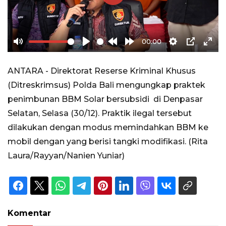
Play
00:00
Mute
Play
Rewind
Forward
Settings
PIP
Ente
10s
10s
full
ANTARA - Direktorat Reserse Kriminal Khusus
(Ditreskrimsus) Polda Bali mengungkap praktek
penimbunan BBM Solar bersubsidi di Denpasar
Selatan, Selasa (30/12). Praktik ilegal tersebut
dilakukan dengan modus memindahkan BBM ke
mobil dengan yang berisi tangki modifikasi. (Rita
Laura/Rayyan/Nanien Yuniar)
Komentar