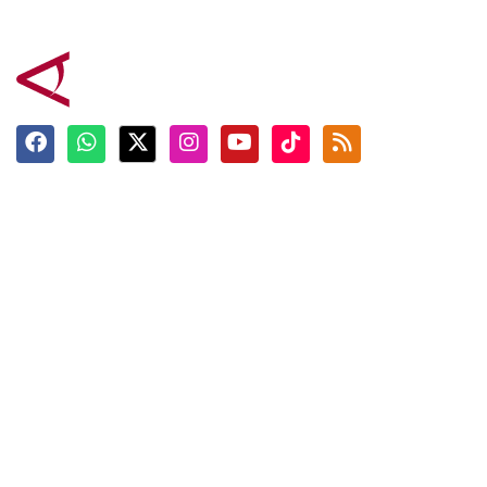
Terkini
Berita
Top News
Ngabuburit
Terpopuler
Hidangan
Foto
Info Mudik
Video
Tokoh
Infografik
Tausiyah
English
Jadwal Imsak