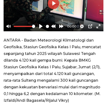
Play
00:00
Mute
Play
Rewind
Forward
Settings
PIP
Ente
10s
10s
full
ANTARA - Badan Meteorologi Klimatologi dan
Geofisika, Stasiun Geofisika Kelas I Palu, mencatat
sepanjang tahun 2025 wilayah Sulawesi Tengah
dilanda 4.120 kali gempa bumi. Kepala BMKG
Stasiun Geofisika Kelas I Palu, Sujabar, Jumat (2/1),
menyampaikan dari total 4.120 kali guncangan,
rata-rata Sulteng mengalami 300 kali guncangan
dengan kekuatan bervariasi mulai dari magnitudo
0,1 hingga 6,2 dengan kedalaman 10 kilometer. (M.
Izfaldi/Andi Bagasela/Rijalul Vikry)