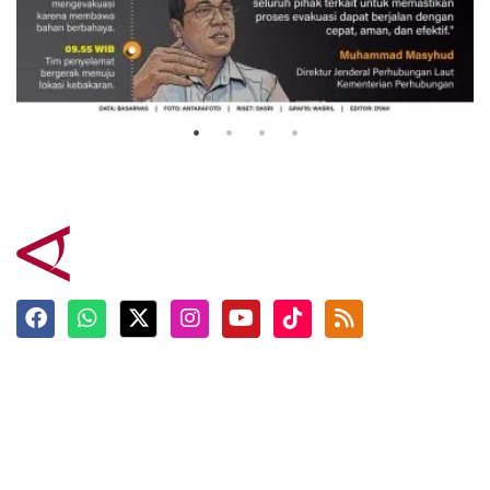
Evakuasi korban kebakaran KM
Mutiara Sentosa 2
3 Agustus 2026
Terkini
Berita
Top News
Ngabuburit
Terpopuler
Hidangan