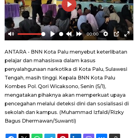
Play
00:00
Mute
Play
Rewind
Forward
Settings
PIP
Ente
10s
10s
full
ANTARA - BNN Kota Palu menyebut keterlibatan
pelajar dan mahasiswa dalam kasus
penyalahgunaan narkotika di Kota Palu, Sulawesi
Tengah, masih tinggi. Kepala BNN Kota Palu
Kombes Pol. Qori Wicaksono, Senin (5/1),
mengatakan pihaknya akan memperkuat upaya
pencegahan melalui deteksi dini dan sosialisasi di
sekolah dan kampus. (Muhammad Izfaldi/Rizky
Bagus Dhermawan/Suwanti)