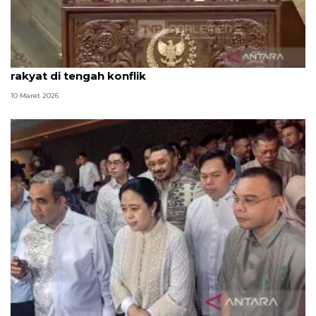
Puan: DPR akan pastikan APBN tetap dapat jaga
rakyat di tengah konflik
10 Maret 2026
Pimpinan DPR hadiri open house Lebaran Ketua