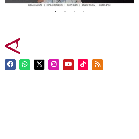
Terkini
Berita
Top News
Ngabuburit
Terpopuler
Hidangan
Foto
Info Mudik
Video
Tokoh