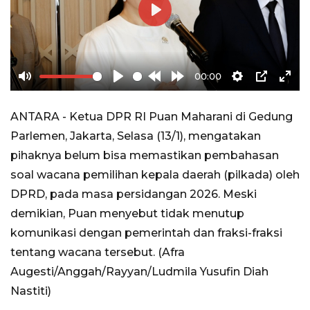
Play
00:00
Mute
Play
Rewind
Forward
Settings
PIP
Ente
10s
10s
full
ANTARA - Ketua DPR RI Puan Maharani di Gedung
Parlemen, Jakarta, Selasa (13/1), mengatakan
pihaknya belum bisa memastikan pembahasan
soal wacana pemilihan kepala daerah (pilkada) oleh
DPRD, pada masa persidangan 2026. Meski
demikian, Puan menyebut tidak menutup
komunikasi dengan pemerintah dan fraksi-fraksi
tentang wacana tersebut. (Afra
Augesti/Anggah/Rayyan/Ludmila Yusufin Diah
Nastiti)