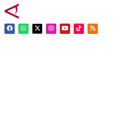
Terkini
Berita
Top News
Ngabuburit
Terpopuler
Hidangan
Foto
Info Mudik
Video
Tokoh
Infografik
Tausiyah
English
Jadwal Imsak