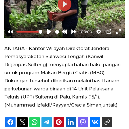
Play
00:00
Mute
Play
Rewind
Forward
Settings
PIP
Ente
10s
10s
full
ANTARA - Kantor Wilayah Direktorat Jenderal
Pemasyarakatan Sulawesi Tengah (Kanwil
Ditjenpas Sulteng) menyuplai bahan baku pangan
untuk program Makan Bergizi Gratis (MBG).
Dukungan tersebut diberikan melalui hasil tanam
perkebunan warga binaan di 14 Unit Pelaksana
Teknis (UPT) Sulteng di Palu, Kamis (15/1).
(Muhammad Izfaldi/Rayyan/Gracia Simanjuntak)