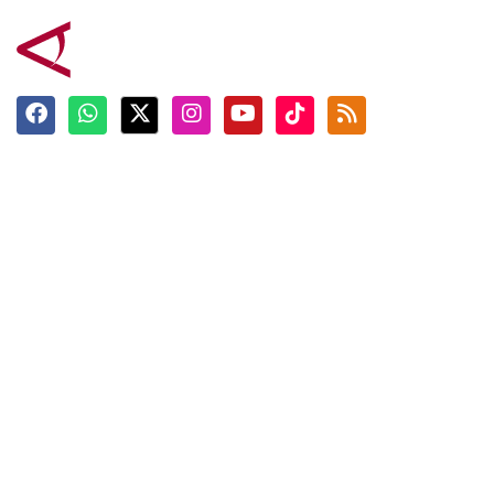
Terkini
Berita
Top News
Ngabuburit
Terpopuler
Hidangan
Foto
Info Mudik
Video
Tokoh
Infografik
Tausiyah
English
Jadwal Imsak