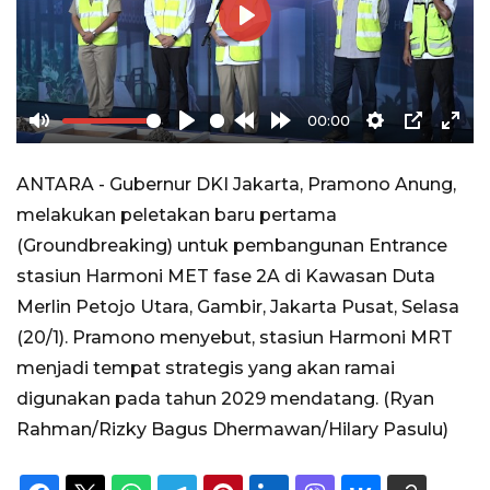
Play
00:00
Mute
Play
Rewind
Forward
Settings
PIP
Ente
10s
10s
full
ANTARA - Gubernur DKI Jakarta, Pramono Anung,
melakukan peletakan baru pertama
(Groundbreaking) untuk pembangunan Entrance
stasiun Harmoni MET fase 2A di Kawasan Duta
Merlin Petojo Utara, Gambir, Jakarta Pusat, Selasa
(20/1). Pramono menyebut, stasiun Harmoni MRT
menjadi tempat strategis yang akan ramai
digunakan pada tahun 2029 mendatang. (Ryan
Rahman/Rizky Bagus Dhermawan/Hilary Pasulu)