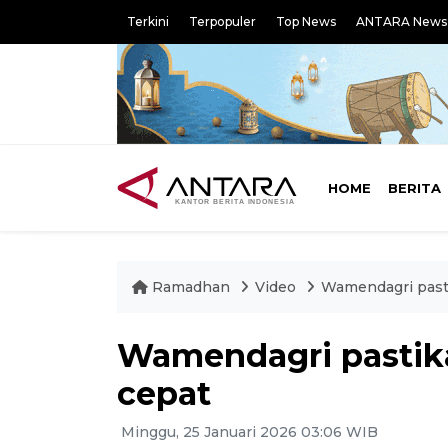
Terkini
Terpopuler
Top News
ANTARA News
HOME
BERITA
Ramadhan
Video
Wamendagri pasti
Wamendagri pastika
cepat
Minggu, 25 Januari 2026 03:06 WIB