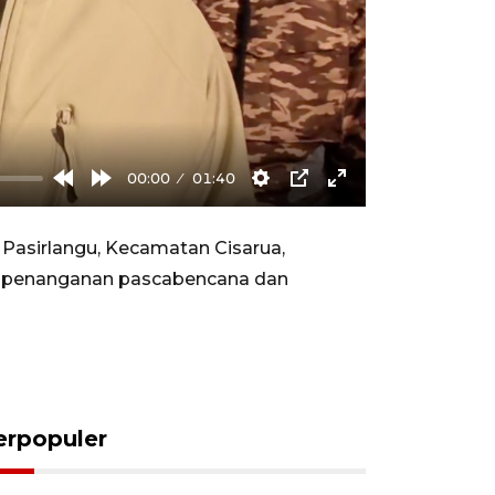
00:00
01:40
Rewind
Forward
Settings
PIP
Enter
10s
10s
fullscreen
Pasirlangu, Kecamatan Cisarua,
an penanganan pascabencana dan
erpopuler