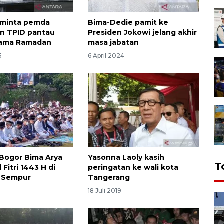
 minta pemda
Bima-Dedie pamit ke
an TPID pantau
Presiden Jokowi jelang akhir
lama Ramadan
masa jabatan
5
6 April 2024
 Bogor Bima Arya
Yasonna Laoly kasih
T
 Fitri 1443 H di
peringatan ke wali kota
 Sempur
Tangerang
18 Juli 2019