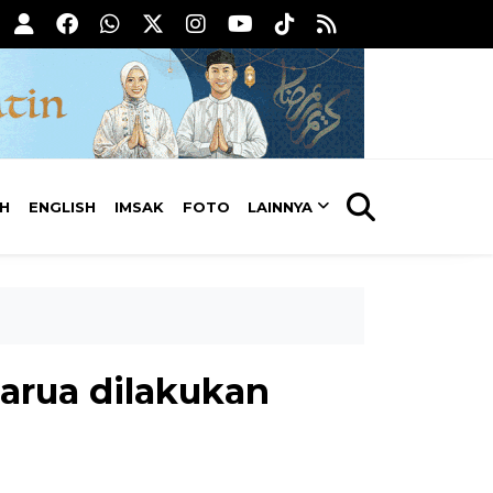
AH
ENGLISH
IMSAK
FOTO
LAINNYA
arua dilakukan