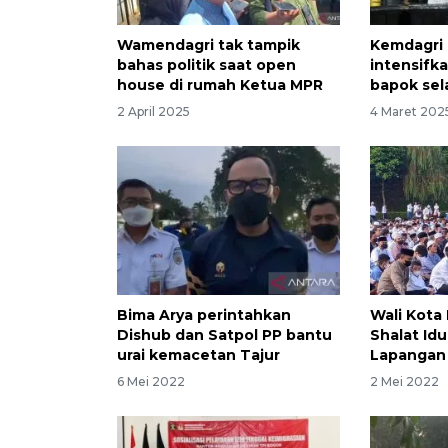
Wamendagri tak tampik
Kemdagri
bahas politik saat open
intensifk
house di rumah Ketua MPR
bapok se
2 April 2025
4 Maret 202
Bima Arya perintahkan
Wali Kota
Dishub dan Satpol PP bantu
Shalat Idul
urai kemacetan Tajur
Lapangan
6 Mei 2022
2 Mei 2022