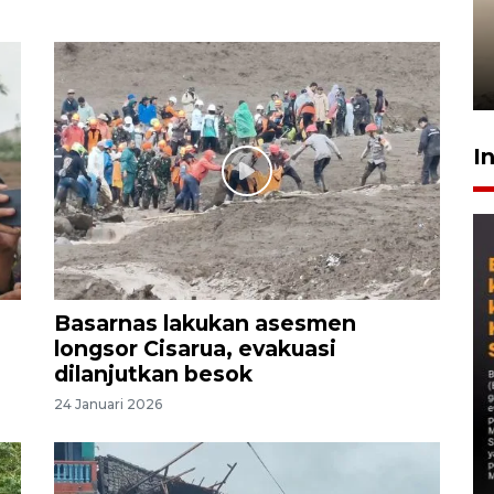
Gabung Persebaya, striker
timnas Ramadhan Sananta
kembali asah naluri
9 Juli 2026
I
Basarnas lakukan asesmen
longsor Cisarua, evakuasi
dilanjutkan besok
24 Januari 2026