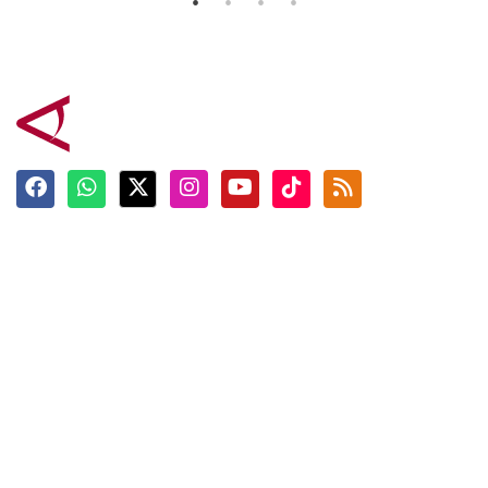
Terkini
Berita
Top News
Ngabuburit
Terpopuler
Hidangan
Foto
Info Mudik
Video
Tokoh
Infografik
Tausiyah