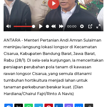
Play
00:00
Mute
Play
Rewind
Forward
Settings
PIP
Ente
10s
10s
full
ANTARA - Menteri Pertanian Andi Amran Sulaiman
meninjau langsung lokasi longsor di Kecamatan
Cisarua, Kabupaten Bandung Barat, Jawa Barat,
Rabu (28/1). Di sela-sela kunjungan, ia menceritakan
persiapan perubahan pola tanam di kawasan
rawan longsor Cisarua, yang semula ditanami
tumbuhan hortikultura menjadi lahan untuk
tanaman perkebunan berakar kuat. (Dian
Hardiana/Chairul Fajri/Rinto A Navis)