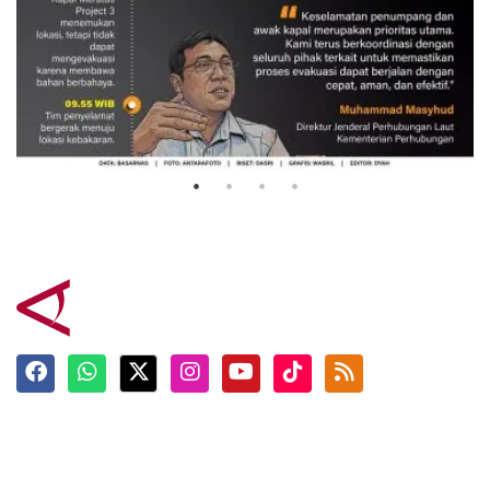
Evakuasi korban kebakaran KM
Mutiara Sentosa 2
3 Agustus 2026
Terkini
Berita
Top News
Ngabuburit