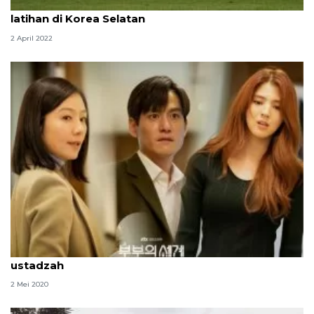
Timnas U-19 tetap berpuasa selama pemusatan
latihan di Korea Selatan
2 April 2022
Baper menonton drakor saat Ramadhan? Ini kata
ustadzah
2 Mei 2020