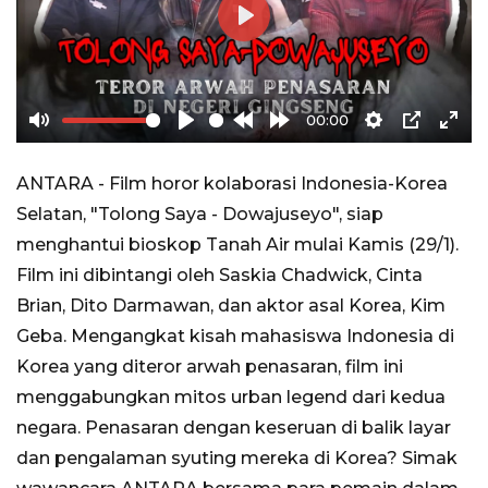
Play
00:00
Mute
Play
Rewind
Forward
Settings
PIP
Ente
10s
10s
full
ANTARA - Film horor kolaborasi Indonesia-Korea
Selatan, "Tolong Saya - Dowajuseyo", siap
menghantui bioskop Tanah Air mulai Kamis (29/1).
Film ini dibintangi oleh Saskia Chadwick, Cinta
Brian, Dito Darmawan, dan aktor asal Korea, Kim
Geba. Mengangkat kisah mahasiswa Indonesia di
Korea yang diteror arwah penasaran, film ini
menggabungkan mitos urban legend dari kedua
negara. Penasaran dengan keseruan di balik layar
dan pengalaman syuting mereka di Korea? Simak