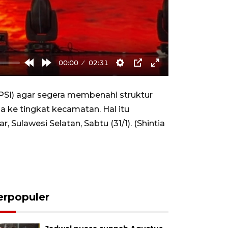
00:00
02:31
Rewind
Forward
Settings
PIP
Enter
10s
10s
fullscreen
(PSI) agar segera membenahi struktur
 ke tingkat kecamatan. Hal itu
Sulawesi Selatan, Sabtu (31/1). (Shintia
erpopuler