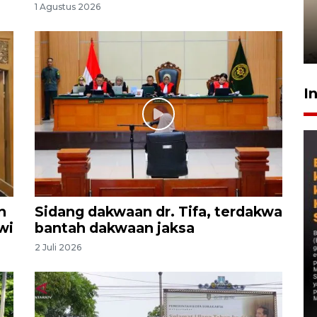
1 Agustus 2026
timnas Ramadhan Sananta
kembali asah naluri
9 Juli 2026
I
n
Sidang dakwaan dr. Tifa, terdakwa
wi
bantah dakwaan jaksa
2 Juli 2026