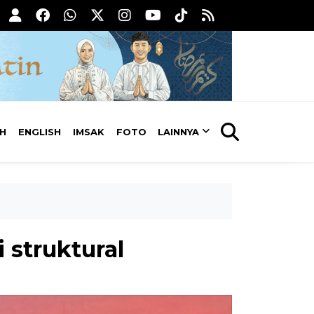
AH
ENGLISH
IMSAK
FOTO
LAINNYA
 struktural