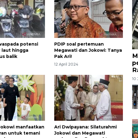
waspada potensi
PDIP soal pertemuan
 laut hingga
Megawati dan Jokowi: Tanya
M
us balik
Pak Ari!
p
4
12 April 2024
R
10 
Jokowi manfaatkan
Ari Dwipayana: Silaturahmi
aran untuk temani
Jokowi dan Megawati