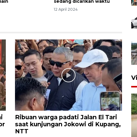
main
sedang dicarikan waktu
4
12 April 2024
V
i
Ribuan warga padati Jalan El Tari
or
saat kunjungan Jokowi di Kupang,
NTT
Gabung Persebaya, striker