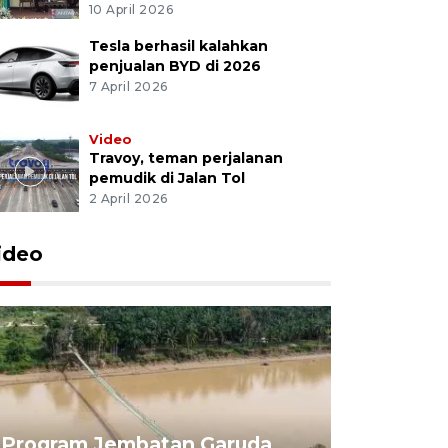
10 April 2026
Tesla berhasil kalahkan
penjualan BYD di 2026
7 April 2026
Video
Travoy, teman perjalanan
pemudik di Jalan Tol
2 April 2026
ideo
Program Jembatan Garuda
Pemerint