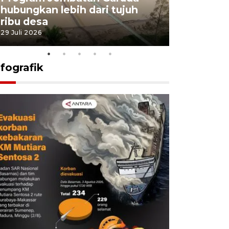
hubungkan lebih dari tujuh
pembangu
ribu desa
dukung k
29 Juli 2026
29 Juli 2026
nfografik