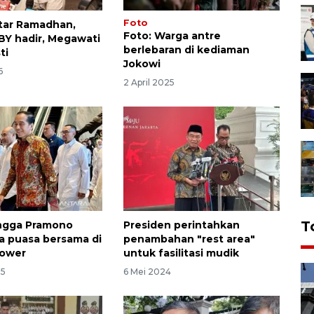
Foto
ftar Ramadhan,
Foto: Warga antre
BY hadir, Megawati
berlebaran di kediaman
ti
Jokowi
6
2 April 2025
T
ingga Pramono
Presiden perintahkan
ka puasa bersama di
penambahan "rest area"
ower
untuk fasilitasi mudik
25
6 Mei 2024