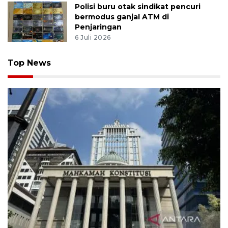
Polisi buru otak sindikat pencuri
bermodus ganjal ATM di
Penjaringan
6 Juli 2026
Top News
MK uji materi UU Peradilan Agama perihal isbat