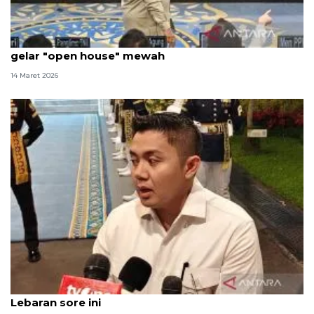
Prabowo minta jajaran kabinet beri contoh tak
gelar "open house" mewah
14 Maret 2026
Prabowo gelar Sidang Kabinet Paripurna soal
Lebaran sore ini