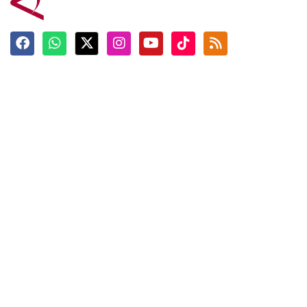
Terkini
Berita
Top News
Ngabuburit
Terpopuler
Hidangan
Foto
Info Mudik
Video
Tokoh
Infografik
Tausiyah
English
Jadwal Imsak
Karkhas
ANTARA News English