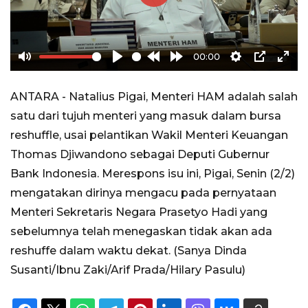
Play
00:00
Mute
Play
Rewind
Forward
Settings
PIP
Ente
10s
10s
full
ANTARA - Natalius Pigai, Menteri HAM adalah salah
satu dari tujuh menteri yang masuk dalam bursa
reshuffle, usai pelantikan Wakil Menteri Keuangan
Thomas Djiwandono sebagai Deputi Gubernur
Bank Indonesia. Merespons isu ini, Pigai, Senin (2/2)
mengatakan dirinya mengacu pada pernyataan
Menteri Sekretaris Negara Prasetyo Hadi yang
sebelumnya telah menegaskan tidak akan ada
reshuffe dalam waktu dekat. (Sanya Dinda
Susanti/Ibnu Zaki/Arif Prada/Hilary Pasulu)