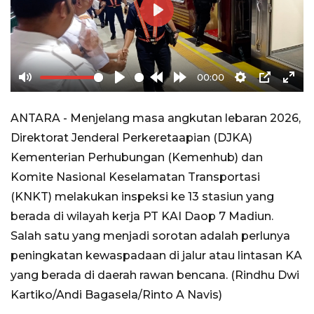
Play
00:00
Mute
Play
Rewind
Forward
Settings
PIP
Ente
10s
10s
full
ANTARA - Menjelang masa angkutan lebaran 2026,
Direktorat Jenderal Perkeretaapian (DJKA)
Kementerian Perhubungan (Kemenhub) dan
Komite Nasional Keselamatan Transportasi
(KNKT) melakukan inspeksi ke 13 stasiun yang
berada di wilayah kerja PT KAI Daop 7 Madiun.
Salah satu yang menjadi sorotan adalah perlunya
peningkatan kewaspadaan di jalur atau lintasan KA
yang berada di daerah rawan bencana. (Rindhu Dwi
Kartiko/Andi Bagasela/Rinto A Navis)