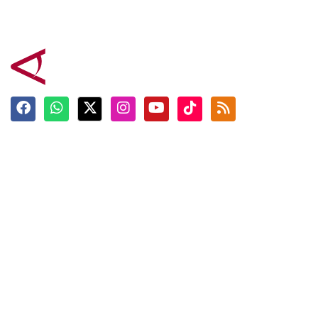
Terkini
Berita
Top News
Ngabuburit
Terpopuler
Hidangan
Foto
Info Mudik
Video
Tokoh
Infografik
Tausiyah
English