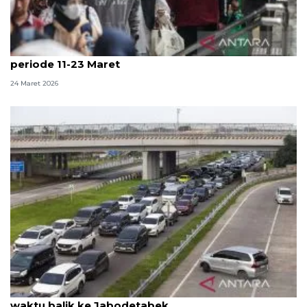
KAI angkut 2,82 juta pelanggan KA jarak jauh-lokal
periode 11-23 Maret
24 Maret 2026
Kemenhub minta pemudik maksimalkan WFA atur
waktu balik ke Jabodetabek