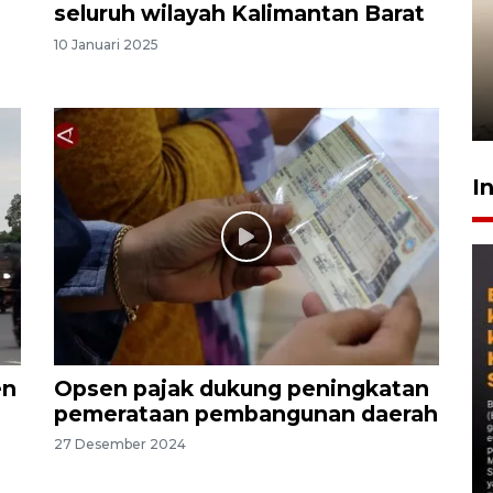
seluruh wilayah Kalimantan Barat
Gabung Persebaya, striker
10 Januari 2025
timnas Ramadhan Sananta
kembali asah naluri
9 Juli 2026
I
en
Opsen pajak dukung peningkatan
pemerataan pembangunan daerah
27 Desember 2024