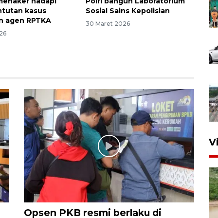
menaker hadapi
Polri bangun Laboratorium
ntutan kasus
Sosial Sains Kepolisian
n agen RPTKA
30 Maret 2026
26
V
Opsen PKB resmi berlaku di