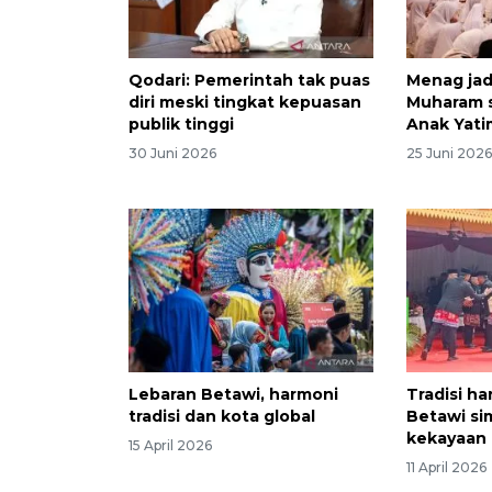
Qodari: Pemerintah tak puas
Menag jad
diri meski tingkat kepuasan
Muharam 
publik tinggi
Anak Yati
30 Juni 2026
25 Juni 202
Lebaran Betawi, harmoni
Tradisi h
tradisi dan kota global
Betawi si
kekayaan 
15 April 2026
11 April 2026