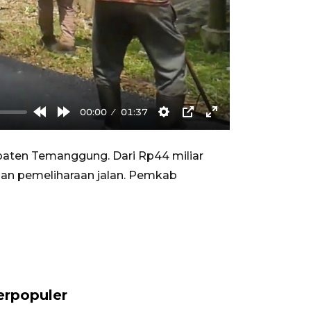
00:00
01:37
Rewind
Forward
Settings
PIP
Enter
10s
10s
fullscreen
paten Temanggung. Dari Rp44 miliar
an pemeliharaan jalan. Pemkab
erpopuler