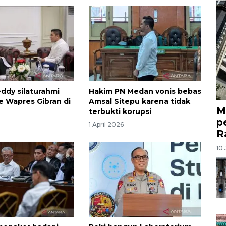
ddy silaturahmi
Hakim PN Medan vonis bebas
 ke Wapres Gibran di
Amsal Sitepu karena tidak
M
terbukti korupsi
p
1 April 2026
R
10 