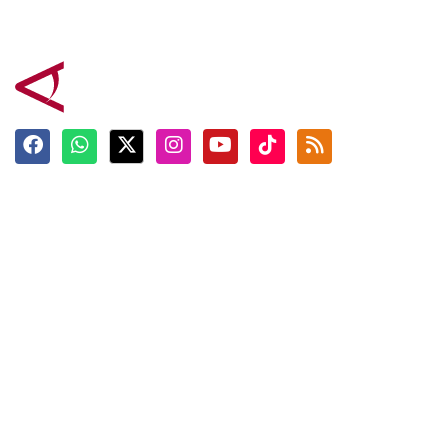
Terkini
Berita
Top News
Ngabuburit
Terpopuler
Hidangan
Foto
Info Mudik
Video
Tokoh
Infografik
Tausiyah
English