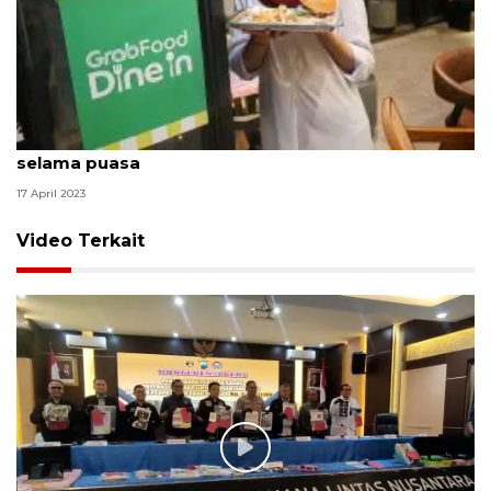
GrabFood ubah Karen's Diner jadi "Kareem's Diner"
selama puasa
17 April 2023
Video Terkait