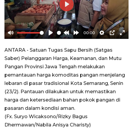
Play
00:00
Mute
Play
Rewind
Forward
Settings
PIP
Ente
10s
10s
full
ANTARA - Satuan Tugas Sapu Bersih (Satgas
Saber) Pelanggaran Harga, Keamanan, dan Mutu
Pangan Provinsi Jawa Tengah melakukan
pemantauan harga komoditas pangan menjelang
lebaran di pasar tradisional Kota Semarang, Senin
(23/2). Pantauan dilakukan untuk memastikan
harga dan ketersediaan bahan pokok pangan di
pasaran dalam kondisi aman.
(Fx. Suryo Wicaksono/Rizky Bagus
Dhermawan/Nabila Anisya Charisty)