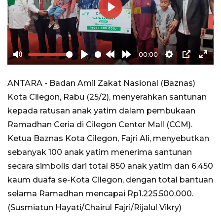
Play
00:00
Mute
Play
Rewind
Forward
Settings
PIP
Ente
10s
10s
full
ANTARA - Badan Amil Zakat Nasional (Baznas)
Kota Cilegon, Rabu (25/2), menyerahkan santunan
kepada ratusan anak yatim dalam pembukaan
Ramadhan Ceria di Cilegon Center Mall (CCM).
Ketua Baznas Kota Cilegon, Fajri Ali, menyebutkan
sebanyak 100 anak yatim menerima santunan
secara simbolis dari total 850 anak yatim dan 6.450
kaum duafa se-Kota Cilegon, dengan total bantuan
selama Ramadhan mencapai Rp1.225.500.000.
(Susmiatun Hayati/Chairul Fajri/Rijalul Vikry)