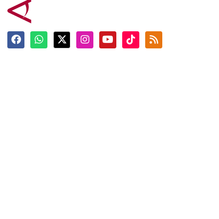
Terkini
Berita
Top News
Ngabuburit
Terpopuler
Hidangan
Foto
Info Mudik
Video
Tokoh
Infografik
Tausiyah
English
Jadwal Imsak
Karkhas
ANTARA News English