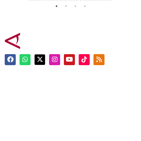
Terkini
Berita
Top News
Ngabuburit
Terpopuler
Hidangan
Foto
Info Mudik
Video
Tokoh
Infografik
Tausiyah