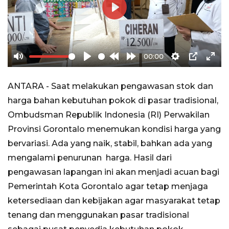
Play
00:00
Mute
Play
Rewind
Forward
Settings
PIP
Ente
10s
10s
full
ANTARA - Saat melakukan pengawasan stok dan
harga bahan kebutuhan pokok di pasar tradisional,
Ombudsman Republik Indonesia (RI) Perwakilan
Provinsi Gorontalo menemukan kondisi harga yang
bervariasi. Ada yang naik, stabil, bahkan ada yang
mengalami penurunan harga. Hasil dari
pengawasan lapangan ini akan menjadi acuan bagi
Pemerintah Kota Gorontalo agar tetap menjaga
ketersediaan dan kebijakan agar masyarakat tetap
tenang dan menggunakan pasar tradisional