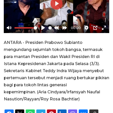
Play
00:00
Mute
Play
Rewind
Forward
Settings
PIP
Ente
10s
10s
full
ANTARA - Presiden Prabowo Subianto
mengundang sejumlah tokoh bangsa, termasuk
para mantan Presiden dan Wakil Presiden RI di
Istana Kepresidenan Jakarta pada Selasa (3/3).
Sekretaris Kabinet Teddy Indra Wijaya menyebut
pertemuan tersebut menjadi ruang bertukar pikiran
bagi para tokoh lintas generasi
kepemimpinan. (Aria Cindyara/Irfansyah Naufal
Nasution/Rayyan/Roy Rosa Bachtiar)