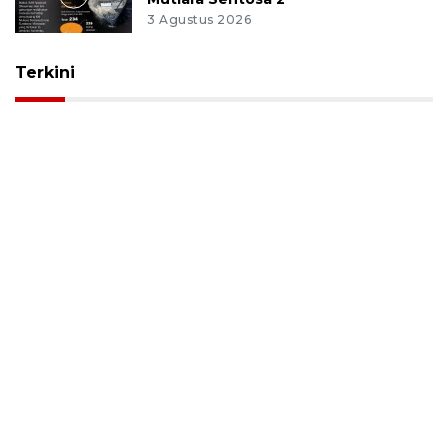
3 Agustus 2026
Terkini
Infografik
Evakuasi korban kebakaran KM
Mutiara Sentosa 2
3 Agustus 2026
Jadwal puasa sunnah Agustus 2026
lengkap: Senin Kamis, Ayyamul
Bidh, Daud, dan niat
31 Juli 2026
Kemenhub perkuat jalan Tol
Prambanan-Purwomartani hadapi
Lebaran 2027
8 Juli 2026
Gubernur Banten usulkan
pelebaran akses stadion dukung