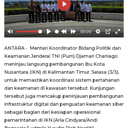
Play
00:00
Mute
Play
Rewind
Forward
Settings
PIP
Ente
10s
10s
full
ANTARA - Menteri Koordinator Bidang Politik dan
Keamanan Jenderal TNI (Purn) Djamari Chaniago
meninjau langsung pembangunan Ibu Kota
Nusantara (IKN) di Kalimantan Timur, Selasa (3/3),
untuk memastikan koordinasi sistem pertahanan
dan keamanan di kawasan tersebut. Kunjungan
tersebut juga mencakup peninjauan pembangunan
infrastruktur digital dan penguatan keamanan siber
sebagai bagian dari kesiapan operasional
pemerintahan di IKN.(Aria Cindyara/Andi