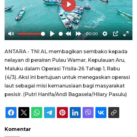
Play
00:00
Mute
Play
Rewind
Forward
Settings
PIP
Ente
10s
10s
full
ANTARA - TNI AL membagikan sembako kepada
nelayan di perairan Pulau Wamar, Kepulauan Aru,
Maluku dalam Operasi Trisila-26 Tahap 1, Rabu
(4/3). Aksi ini bertujuan untuk menegaskan operasi
laut sebagai misi kemanusiaan bagi masyarakat
pesisir. (Putri Hanifa/Andi Bagasela/Hilary Pasulu)
Komentar