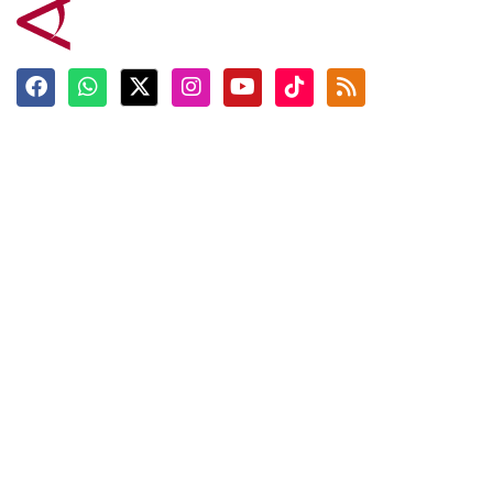
Terkini
Berita
Top News
Ngabuburit
Terpopuler
Hidangan
Foto
Info Mudik
Video
Tokoh
Infografik
Tausiyah
English
Jadwal Imsak
Karkhas
ANTARA News English