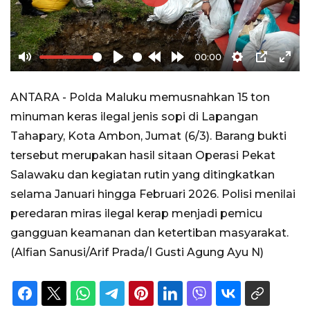
Play
00:00
Mute
Play
Rewind
Forward
Settings
PIP
Ente
10s
10s
full
ANTARA - Polda Maluku memusnahkan 15 ton
minuman keras ilegal jenis sopi di Lapangan
Tahapary, Kota Ambon, Jumat (6/3). Barang bukti
tersebut merupakan hasil sitaan Operasi Pekat
Salawaku dan kegiatan rutin yang ditingkatkan
selama Januari hingga Februari 2026. Polisi menilai
peredaran miras ilegal kerap menjadi pemicu
gangguan keamanan dan ketertiban masyarakat.
(Alfian Sanusi/Arif Prada/I Gusti Agung Ayu N)