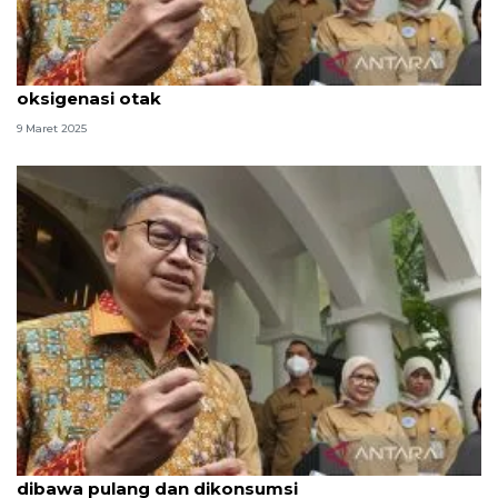
Kepala BPOM: Sujud pada shalat tingkatkan
oksigenasi otak
9 Maret 2025
BPOM pastikan MBG selama Ramadhan aman
dibawa pulang dan dikonsumsi