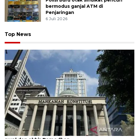
Polisi buru otak sindikat pencuri
bermodus ganjal ATM di
Penjaringan
6 Juli 2026
Top News
MK uji materi UU Peradilan Agama perihal isbat