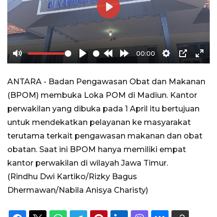
Play
00:00
Mute
Play
Rewind
Forward
Settings
PIP
Ente
10s
10s
full
ANTARA - Badan Pengawasan Obat dan Makanan
(BPOM) membuka Loka POM di Madiun. Kantor
perwakilan yang dibuka pada 1 April itu bertujuan
untuk mendekatkan pelayanan ke masyarakat
terutama terkait pengawasan makanan dan obat
obatan. Saat ini BPOM hanya memiliki empat
kantor perwakilan di wilayah Jawa Timur.
(Rindhu Dwi Kartiko/Rizky Bagus
Dhermawan/Nabila Anisya Charisty)