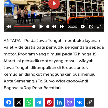
Play
00:00
Mute
Play
Rewind
Forward
Settings
PIP
Ente
10s
10s
full
ANTARA - Polda Jawa Tengah membuka layanan
Valet Ride gratis bagi pemudik pengendara sepeda
motor. Program yang dimulai pada 13 hingga 19
Maret ini pemudik motor yang masuk wilayah
Jawa Tengah dikumpulkan di Brebes untuk
kemudian diangkut menggunakan bus menuju
Kota Semarang. (Fx. Suryo Wicaksono/Andi
Bagasela/Roy Rosa Bachtiar)