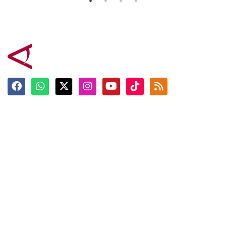
Terkini
Berita
Top News
Ngabuburit
Terpopuler
Hidangan
Foto
Info Mudik
Video
Tokoh
Infografik
Tausiyah
English