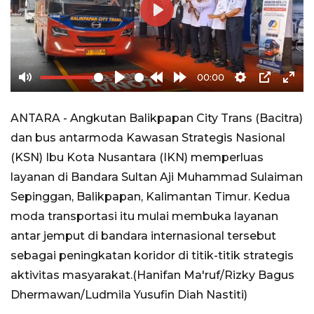
Play
00:00
Mute
Play
Rewind
Forward
Settings
PIP
Ente
10s
10s
full
ANTARA - Angkutan Balikpapan City Trans (Bacitra)
dan bus antarmoda Kawasan Strategis Nasional
(KSN) Ibu Kota Nusantara (IKN) memperluas
layanan di Bandara Sultan Aji Muhammad Sulaiman
Sepinggan, Balikpapan, Kalimantan Timur. Kedua
moda transportasi itu mulai membuka layanan
antar jemput di bandara internasional tersebut
sebagai peningkatan koridor di titik-titik strategis
aktivitas masyarakat.(Hanifan Ma'ruf/Rizky Bagus
Dhermawan/Ludmila Yusufin Diah Nastiti)