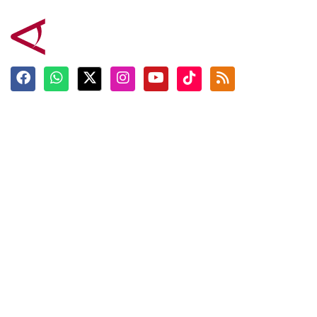
Terkini
Berita
Top News
Ngabuburit
Terpopuler
Hidangan
Foto
Info Mudik
Video
Tokoh
Infografik
Tausiyah
English
Jadwal Imsak