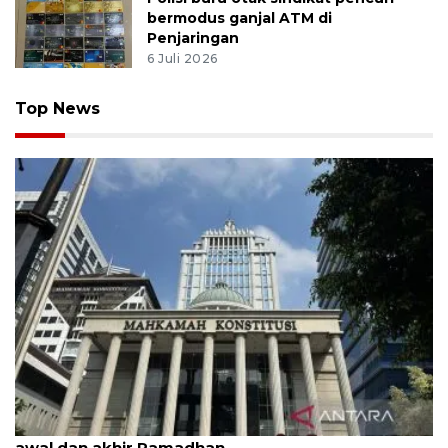
bermodus ganjal ATM di
Penjaringan
6 Juli 2026
Top News
MK uji materi UU Peradilan Agama perihal isbat
awal dan akhir Ramadhan