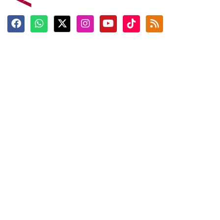
Terkini
Berita
Top News
Ngabuburit
Terpopuler
Hidangan
Foto
Info Mudik
Video
Tokoh
Infografik
Tausiyah
English
Jadwal Imsak
Karkhas
ANTARA News English
Anti Hoaks
Masuk