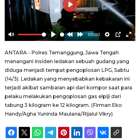
Play
00:00
Mute
Play
Rewind
Forward
Settings
PIP
Ente
10s
10s
full
ANTARA - Polres Temanggung, Jawa Tengah
menangani insiden ledakan sebuah gudang yang
diduga menjadi tempat pengoplosan LPG, Sabtu
(14/3). Ledakan yang menyebabkan kebakaran ini
terjadi akibat sambaran api dari kompor saat para
pelaku melakukan pengoplosan gas elpiji dari
tabung 3 kilogram ke 12 kilogram. (Firman Eko
Handy/Agha Yuninda Maulana/Rijalul Vikry)