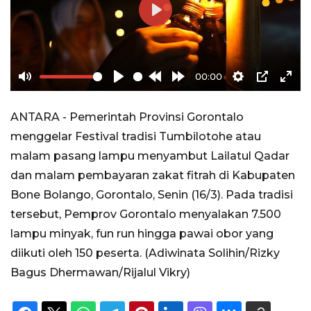
Play
00:00
Mute
Play
Rewind
Forward
Settings
PIP
Ente
10s
10s
full
ANTARA - Pemerintah Provinsi Gorontalo
menggelar Festival tradisi Tumbilotohe atau
malam pasang lampu menyambut Lailatul Qadar
dan malam pembayaran zakat fitrah di Kabupaten
Bone Bolango, Gorontalo, Senin (16/3). Pada tradisi
tersebut, Pemprov Gorontalo menyalakan 7.500
lampu minyak, fun run hingga pawai obor yang
diikuti oleh 150 peserta. (Adiwinata Solihin/Rizky
Bagus Dhermawan/Rijalul Vikry)