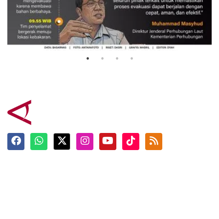
Evakuasi korban kebakaran KM
Mutiara Sentosa 2
3 Agustus 2026
Terkini
Berita
Top News
Ngabuburit
Terpopuler
Hidangan