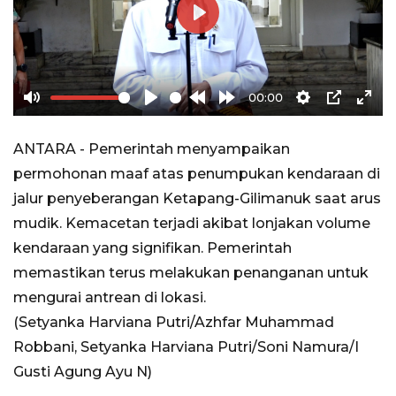
Play
00:00
Mute
Play
Rewind
Forward
Settings
PIP
Ente
10s
10s
full
ANTARA - Pemerintah menyampaikan
permohonan maaf atas penumpukan kendaraan di
jalur penyeberangan Ketapang-Gilimanuk saat arus
mudik. Kemacetan terjadi akibat lonjakan volume
kendaraan yang signifikan. Pemerintah
memastikan terus melakukan penanganan untuk
mengurai antrean di lokasi.
(Setyanka Harviana Putri/Azhfar Muhammad
Robbani, Setyanka Harviana Putri/Soni Namura/I
Gusti Agung Ayu N)