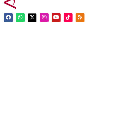
Terkini
Berita
Top News
Ngabuburit
Terpopuler
Hidangan
Foto
Info Mudik
Video
Tokoh
Infografik
Tausiyah
English
Jadwal Imsak
Karkhas
ANTARA News English