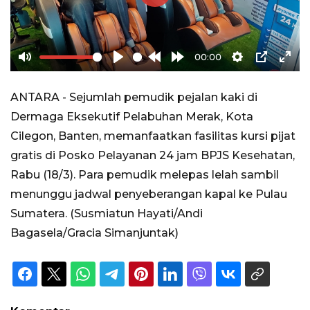
Play
00:00
Mute
Play
Rewind
Forward
Settings
PIP
Ente
10s
10s
full
ANTARA - Sejumlah pemudik pejalan kaki di
Dermaga Eksekutif Pelabuhan Merak, Kota
Cilegon, Banten, memanfaatkan fasilitas kursi pijat
gratis di Posko Pelayanan 24 jam BPJS Kesehatan,
Rabu (18/3). Para pemudik melepas lelah sambil
menunggu jadwal penyeberangan kapal ke Pulau
Sumatera. (Susmiatun Hayati/Andi
Bagasela/Gracia Simanjuntak)