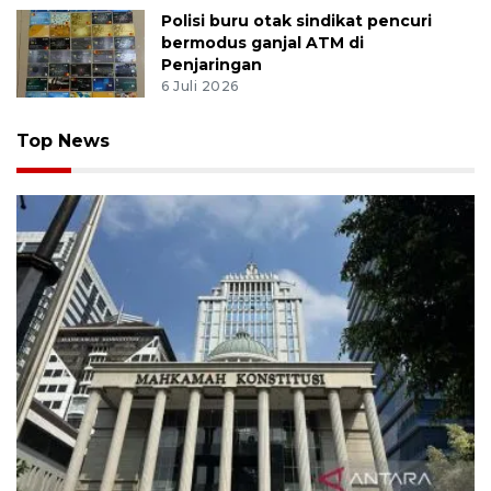
Polisi buru otak sindikat pencuri
bermodus ganjal ATM di
Penjaringan
6 Juli 2026
Top News
MK uji materi UU Peradilan Agama perihal isbat